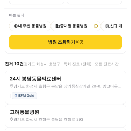
빠른 필터
내 주변 동물병원
중대형 동물병원
신규 개원
병원 조회하기
10
곳
전체
10
건
경기도 화성시 효행구 · 특화 진료 (전체) · 모든 진료시간
24시 봉담동물의료센터
경기도 화성시 효행구 봉담읍 상리중심상가길 28-8, 망고타운 203, 204, 205호
ISFM Gold
고려동물병원
경기도 화성시 효행구 봉담읍 효행로 293