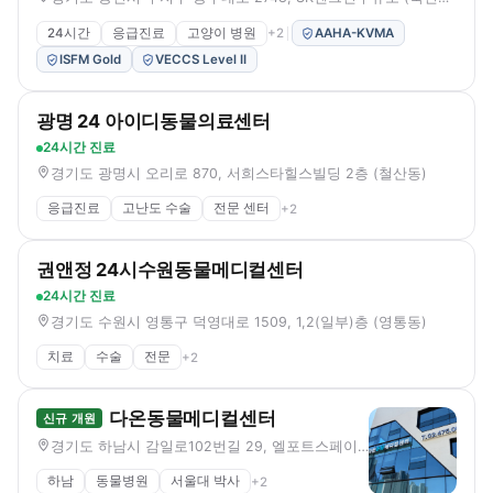
24시간
응급진료
고양이 병원
+
2
AAHA-KVMA
ISFM Gold
VECCS Level II
광명 24 아이디동물의료센터
24시간 진료
경기도 광명시 오리로 870, 서희스타힐스빌딩 2층 (철산동)
응급진료
고난도 수술
전문 센터
+
2
권앤정 24시수원동물메디컬센터
24시간 진료
경기도 수원시 영통구 덕영대로 1509, 1,2(일부)층 (영통동)
치료
수술
전문
+
2
다온동물메디컬센터
신규 개원
경기도 하남시 감일로102번길 29, 엘포트스페이스 202,203,204호 (감일동)
하남
동물병원
서울대 박사
+
2