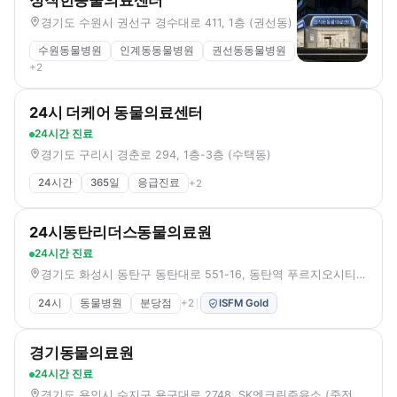
정직한동물의료센터
경기도 수원시 권선구 경수대로 411, 1층 (권선동)
수원동물병원
인계동동물병원
권선동동물병원
+
2
24시 더케어 동물의료센터
24시간 진료
경기도 구리시 경춘로 294, 1층-3층 (수택동)
24시간
365일
응급진료
+
2
24시동탄리더스동물의료원
24시간 진료
경기도 화성시 동탄구 동탄대로 551-16, 동탄역 푸르지오시티 B동 213-220호 (오산동)
24시
동물병원
분당점
+
2
ISFM Gold
경기동물의료원
24시간 진료
경기도 용인시 수지구 용구대로 2748, SK엔크린주유소 (죽전동)