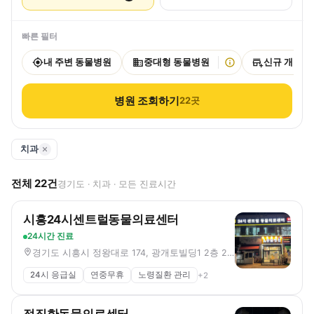
빠른 필터
내 주변 동물병원
중대형 동물병원
신규 개원
병원 조회하기
22
곳
치과
전체
22
건
경기도 · 치과 · 모든 진료시간
시흥24시센트럴동물의료센터
24시간 진료
경기도 시흥시 정왕대로 174, 광개토빌딩1 2층 203호 (정왕동)
24시 응급실
연중무휴
노령질환 관리
+
2