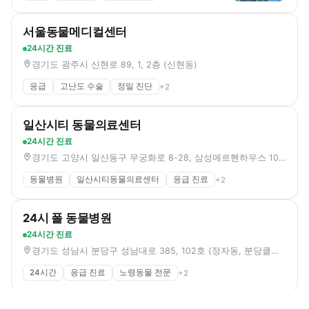
서울동물메디컬센터
24시간 진료
경기도 광주시 신현로 89, 1, 2층 (신현동)
응급
고난도 수술
정밀 진단
+
2
일산시티 동물의료센터
24시간 진료
경기도 고양시 일산동구 무궁화로 8-28, 삼성메르헨하우스 102-2,103호 (장항동)
동물병원
일산시티동물의료센터
응급 진료
+
2
24시 폴 동물병원
24시간 진료
경기도 성남시 분당구 성남대로 385, 102호 (정자동, 분당클리닉빌딩)
24시간
응급 진료
노령동물 전문
+
2