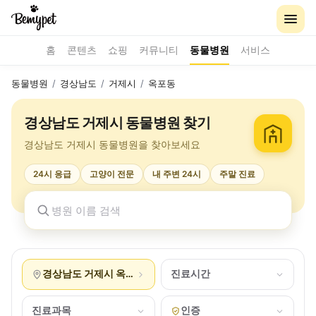
홈
콘텐츠
쇼핑
커뮤니티
동물병원
서비스
동물병원
/
경상남도
/
거제시
/
옥포동
경상남도 거제시 동물병원 찾기
경상남도 거제시 동물병원을 찾아보세요
24시 응급
고양이 전문
내 주변 24시
주말 진료
경상남도 거제시 옥포동
진료시간
진료과목
인증