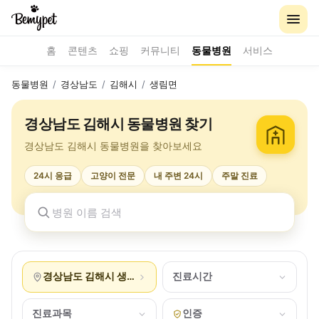
홈
콘텐츠
쇼핑
커뮤니티
동물병원
서비스
동물병원
/
경상남도
/
김해시
/
생림면
경상남도 김해시 동물병원 찾기
경상남도 김해시 동물병원을 찾아보세요
24시 응급
고양이 전문
내 주변 24시
주말 진료
경상남도 김해시 생림면
진료시간
진료과목
인증