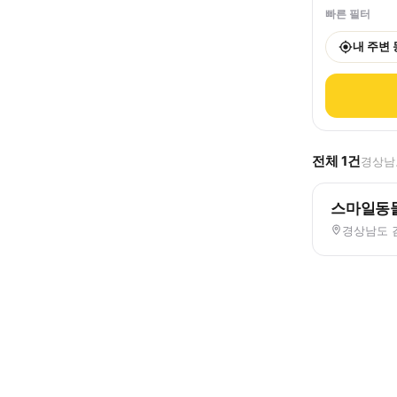
빠른 필터
내 주변
전체
1
건
경상남도
스마일동
경상남도 김