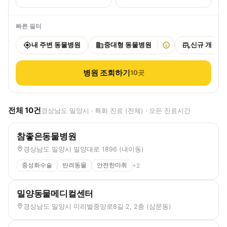
빠른 필터
내 주변 동물병원
중대형 동물병원
신규 개원
병원 조회하기
10
곳
전체
10
건
경상남도 밀양시 · 특화 진료 (전체) · 모든 진료시간
참좋은동물병원
경상남도 밀양시 밀양대로 1896 (내이동)
중성화수술
반려동물
안전한마취
+
2
밀양동물메디컬센터
경상남도 밀양시 미리벌중앙로8길 2, 2층 (삼문동)