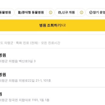
 동물병원
중대형 동물병원
신규 개원
장기 운
병원 조회하기
5
곳
도 의령군 · 특화 진료 (전체) · 모든 진료시간
병원
의령군 의령읍 백산로3길 3
병원
령군 의령읍 의병로22길 21-1, 101호
원
령군 정곡면 의합대로 1191, 1동 1층