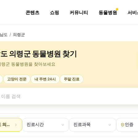
콘텐츠
쇼핑
커뮤니티
동물병원
서비
남도
/
의령군
도 의령군 동물병원 찾기
의령군 동물병원을 찾아보세요
고양이 전문
내 주변 24시
주말 진료
 의령군
진료시간
진료과목
인증