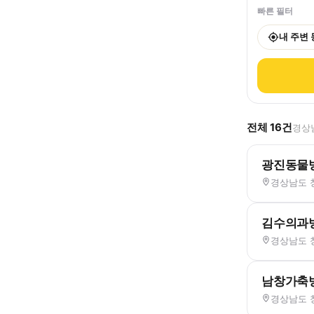
빠른 필터
내 주변
전체
16
건
경상남
광진동물
경상남도 창
김수의과병
경상남도 
남창가축
경상남도 