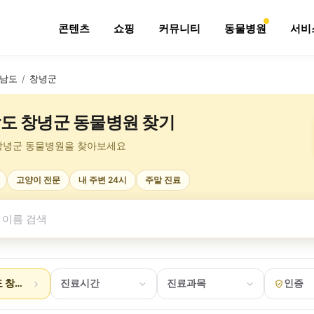
콘텐츠
쇼핑
커뮤니티
동물병원
서비
남도
/
창녕군
도 창녕군 동물병원 찾기
창녕군 동물병원을 찾아보세요
고양이 전문
내 주변 24시
주말 진료
 창녕군
진료시간
진료과목
인증