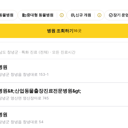
 동물병원
중대형 동물병원
신규 개원
장기 운
병원 조회하기
16
곳
도 창녕군 · 특화 진료 (전체) · 모든 진료시간
병원
녕군 창녕읍 창녕대로 153-1
원&lt;산업동물출장진료전문병원&gt;
창녕군 영산면 영산장마로 745
병원
창녕군 창녕읍 창녕대로 54