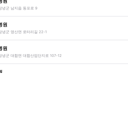
병원
창녕군 남지읍 동포로 9
병원
녕군 영산면 로터리길 22-1
병원
녕군 대합면 대합산업단지로 107-12
원
창녕군 대합면 십이리길 62
병원
녕군 대지면 우포2로 1194-6, 1층 105호
병원
창녕군 창녕읍 화왕산1로 49