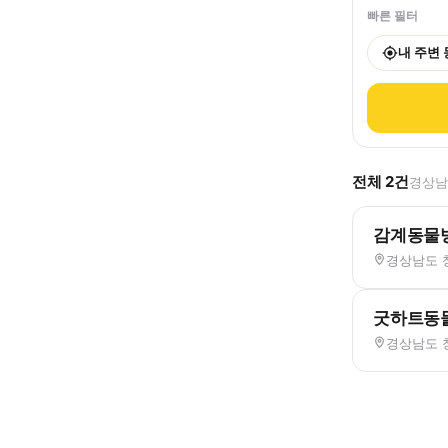
빠른 필터
내 주변
전체
2
건
경상남도
감계동물
경상남도 창
굿하트동
경상남도 창