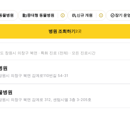
 동물병원
중대형 동물병원
신규 개원
장기 운
병원 조회하기
2
곳
 창원시 의창구 북면 · 특화 진료 (전체) · 모든 진료시간
병원
원시 의창구 북면 감계로110번길 54-31
물병원
원시 의창구 북면 감계로 312, 센텀시엘 3층 3-205호