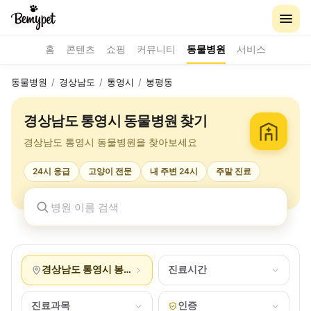
홈
콘텐츠
쇼핑
커뮤니티
동물병원
서비스
동물병원
/
경상남도
/
통영시
/
봉평동
경상남도 통영시 동물병원 찾기
경상남도 통영시 동물병원을 찾아보세요
24시 응급
고양이 전문
내 주변 24시
주말 진료
경상남도 통영시 봉평동
진료시간
진료과목
인증