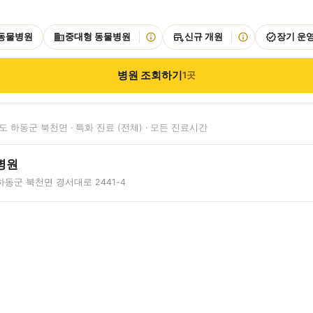
 동물병원
중대형 동물병원
신규 개원
장기 운
병원 조회하기
1
곳
 하동군 북천면 · 특화 진료 (전체) · 모든 진료시간
병원
동군 북천면 경서대로 2441-4