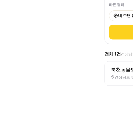
빠른 필터
내 주변
전체
1
건
경상남도
북천동물
경상남도 하