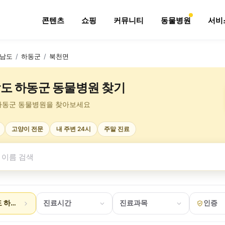
콘텐츠
쇼핑
커뮤니티
동물병원
서비
남도
/
하동군
/
북천면
도 하동군 동물병원 찾기
하동군 동물병원을 찾아보세요
고양이 전문
내 주변 24시
주말 진료
 하동군 북천면
진료시간
진료과목
인증