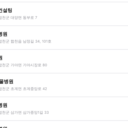
컨설팅
합천군 대양면 동부로 7
병원
천군 합천읍 남정길 34, 101호
원
합천군 가야면 가야시장로 80
동물병원
합천군 초계면 초계중앙로 42
병원
합천군 삼가면 삼가중앙1길 33