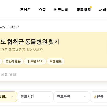
콘텐츠
쇼핑
커뮤니티
동물병원
서비
남도
/
합천군
도 합천군 동물병원 찾기
합천군 동물병원을 찾아보세요
고양이 전문
내 주변 24시
주말 진료
 합천군
진료시간
진료과목
인증