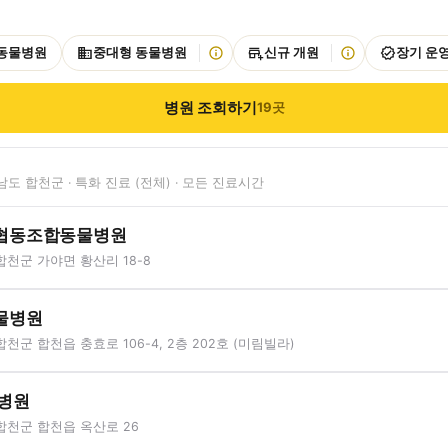
 동물병원
중대형 동물병원
신규 개원
장기 운
병원 조회하기
19
곳
도 합천군 · 특화 진료 (전체) · 모든 진료시간
협동조합동물병원
천군 가야면 황산리 18-8
물병원
천군 합천읍 충효로 106-4, 2층 202호 (미림빌라)
병원
합천군 합천읍 옥산로 26