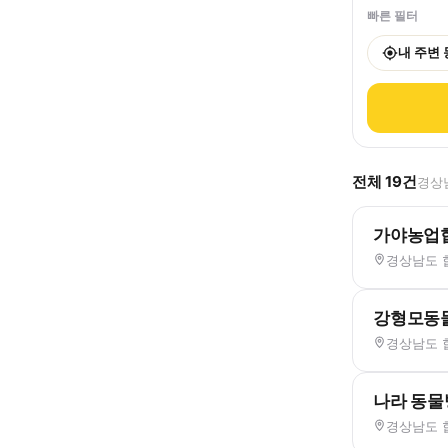
빠른 필터
내 주변
전체
19
건
경상남
가야농업
경상남도 합
강형모동
경상남도 합
나라 동물
경상남도 