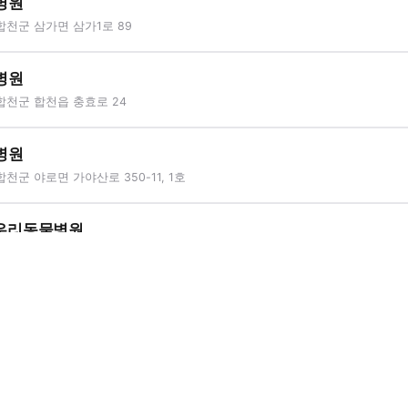
병원
합천군 삼가면 삼가1로 89
병원
합천군 합천읍 충효로 24
병원
천군 야로면 가야산로 350-11, 1호
우리동물병원
합천군 합천읍 문화로 55, 미가하이츠타운 2호
병원
합천군 초계면 초계중앙로 46
병원
합천군 대양면 동부로 7