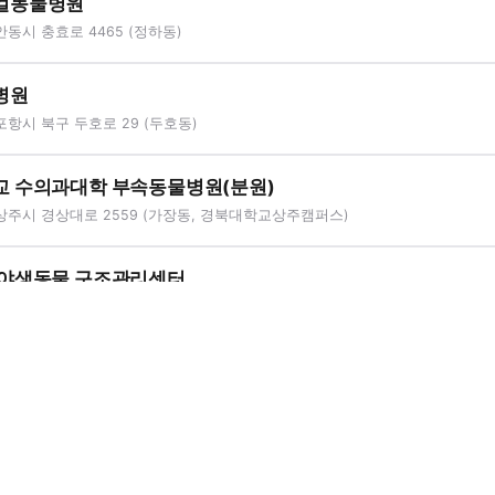
컬동물병원
동시 충효로 4465 (정하동)
병원
항시 북구 두호로 29 (두호동)
 수의과대학 부속동물병원(분원)
상주시 경상대로 2559 (가장동, 경북대학교상주캠퍼스)
 야생동물 구조관리센터
동시 도산면 퇴계로 2150-44
메디컬센터
주시 알천남로 130(성동동)
동물사랑보호센터 동물병원
경주시 천북면 천북로 8-4, 경주시 동물보호센터