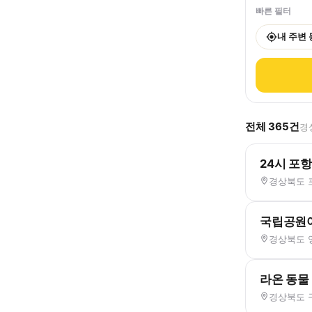
빠른 필터
내 주변
전체
365
건
경
24시 포
경상북도 
국립공원
경상북도 영
라온 동물
경상북도 구