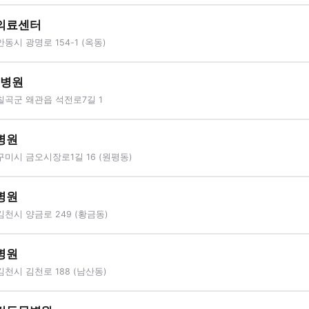
의료센터
동시 광명로 154-1 (옥동)
물병원
칠곡군 왜관읍 석전로7길 1
병원
미시 금오시장로1길 16 (원평동)
병원
천시 양금로 249 (황금동)
병원
천시 김천로 188 (남산동)