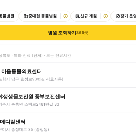
 동물병원
중대형 동물병원
신규 개원
장기 운
병원 조회하기
365
곳
상북도 · 특화 진료 (전체) · 모든 진료시간
항 이음동물의료센터
포항시 남구 효성로93번길 4(효자동)
야생생물보전원 중부보전센터
주시 순흥면 소백로2481번길 33
 메디컬센터
미시 송정대로 35 (송정동)