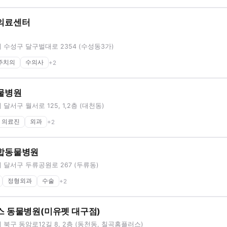
의료센터
수성구 달구벌대로 2354 (수성동3가)
주치의
수의사
+
2
물병원
달서구 월서로 125, 1,2층 (대천동)
의료진
외과
+
2
합동물병원
달서구 두류공원로 267 (두류동)
정형외과
수술
+
2
 동물병원(미유펫 대구점)
북구 동암로12길 8, 2층 (동천동, 칠곡홈플러스)