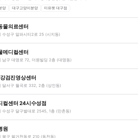
분양
대구고양이분양
미유펫 대구점
동물의료센터
수성구 알파시티2로 25 (시지동)
물메디컬센터
남구 대명로 72, 더원빌딩 2층 (대명동)
건강검진영상센터
달서구 월곡로 332, 2층 (상인동)
디컬센터 24시수성점
수성구 달구벌대로 2545, 1층 (만촌동)
병원
북구 팔거천동로 210 (동천동)