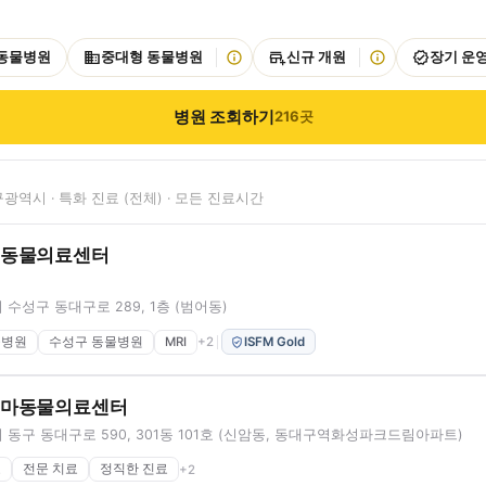
 동물병원
중대형 동물병원
신규 개원
장기 운
병원 조회하기
216
곳
광역시 · 특화 진료 (전체) · 모든 진료시간
드동물의료센터
수성구 동대구로 289, 1층 (범어동)
물병원
수성구 동물병원
MRI
+
2
ISFM Gold
티마동물의료센터
동구 동대구로 590, 301동 101호 (신암동, 동대구역화성파크드림아파트)
료
전문 치료
정직한 진료
+
2