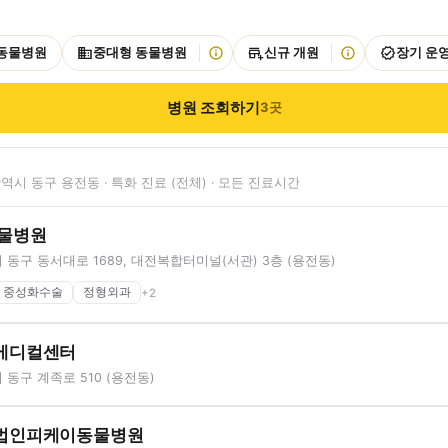
 동물병원
중대형 동물병원
신규 개원
장기 운
병원 조회하기
3
곳
역시 동구 용전동 · 특화 진료 (전체) · 모든 진료시간
동물병원
동구 동서대로 1689, 대전복합터미널(서관) 3층 (용전동)
중성화수술
정형외과
+
2
메디컬센터
동구 계족로 510 (용전동)
법인피케이동물병원