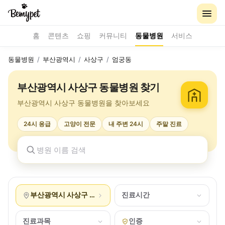
홈
콘텐츠
쇼핑
커뮤니티
동물병원
서비스
동물병원
/
부산광역시
/
사상구
/
엄궁동
부산광역시 사상구 동물병원 찾기
부산광역시 사상구 동물병원을 찾아보세요
24시 응급
고양이 전문
내 주변 24시
주말 진료
부산광역시 사상구 엄궁동
진료시간
진료과목
인증