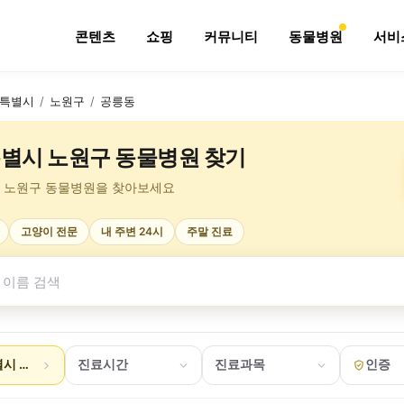
콘텐츠
쇼핑
커뮤니티
동물병원
서비
특별시
/
노원구
/
공릉동
별시 노원구 동물병원 찾기
 노원구 동물병원을 찾아보세요
고양이 전문
내 주변 24시
주말 진료
시 노원구 공릉동
진료시간
진료과목
인증