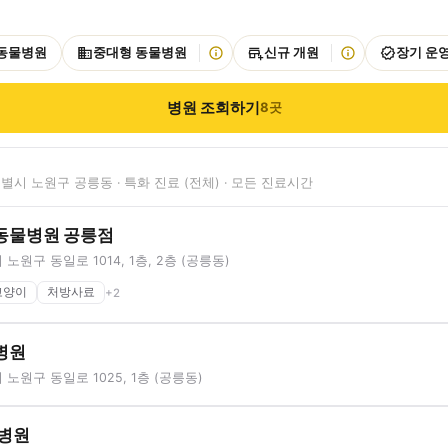
 동물병원
중대형 동물병원
신규 개원
장기 운
병원 조회하기
8
곳
별시 노원구 공릉동 · 특화 진료 (전체) · 모든 진료시간
동물병원 공릉점
노원구 동일로 1014, 1층, 2층 (공릉동)
고양이
처방사료
+
2
병원
노원구 동일로 1025, 1층 (공릉동)
병원