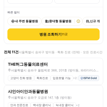
빠른 필터
내 주변 동물병원
중대형 동물병원
신규 개원
병원 조회하기
11
곳
전체
11
건
서울특별시 송파구 방이동 · 특화 진료 (전체) · 모든 진료시간
THE허그동물의료센터
서울특별시 송파구 올림픽로 366, 201호 (방이동, 파라다이스빌잠실)
고양이 친화 병원
특화진료
입원호텔 가능
+
2
ISFM Gold
샤인아이안과동물병원
서울특별시 송파구 오금로 147, 1층 (방이동)
안과 전문진료
백내장 클리닉
녹내장 클리닉
+
2