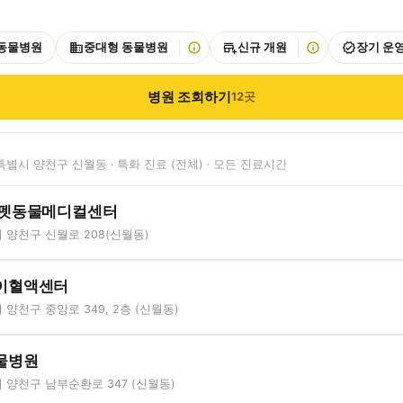
 동물병원
중대형 동물병원
신규 개원
장기 운
병원 조회하기
12
곳
별시 양천구 신월동 · 특화 진료 (전체) · 모든 진료시간
드펫동물메디컬센터
 양천구 신월로 208(신월동)
이혈액센터
양천구 중앙로 349, 2층 (신월동)
물병원
양천구 남부순환로 347 (신월동)