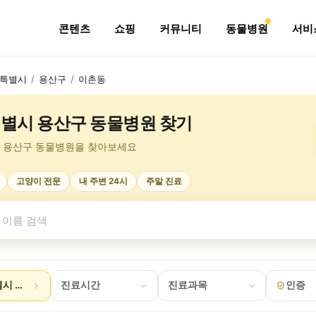
콘텐츠
쇼핑
커뮤니티
동물병원
서비
특별시
/
용산구
/
이촌동
별시 용산구 동물병원 찾기
 용산구 동물병원을 찾아보세요
고양이 전문
내 주변 24시
주말 진료
시 용산구 이촌동
진료시간
진료과목
인증