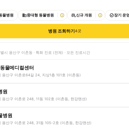
 동물병원
중대형 동물병원
신규 개원
장기 운
병원 조회하기
4
곳
별시 용산구 이촌동 · 특화 진료 (전체) · 모든 진료시간
유동물메디컬센터
용산구 이촌로64길 24, 지상1층 101호 (이촌동)
병원
용산구 이촌로 248, 11동 102호 (이촌동, 한강맨션)
물병원
용산구 이촌로 248, 31동 105-2호 (이촌동, 한강맨션)