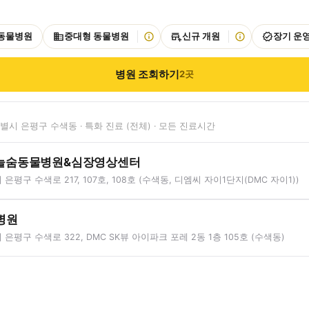
 동물병원
중대형 동물병원
신규 개원
장기 운
병원 조회하기
2
곳
시 은평구 수색동 · 특화 진료 (전체) · 모든 진료시간
늘숨동물병원&심장영상센터
은평구 수색로 217, 107호, 108호 (수색동, 디엠씨 자이1단지(DMC 자이1))
병원
은평구 수색로 322, DMC SK뷰 아이파크 포레 2동 1층 105호 (수색동)