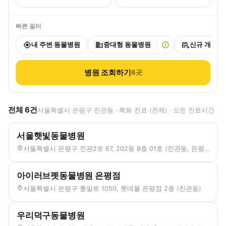
빠른 필터
내 주변 동물병원
중대형 동물병원
신규 개원
병원 조회하기
6
곳
전체
6
건
서울특별시 은평구 진관동 · 특화 진료 (전체) · 모든 진료시간
서울햇빛동물병원
서울특별시 은평구 진관2로 67, 202동 B층 01호 (진관동, 은평뉴타운우물골아파트)
아이러브펫동물병원 은평점
서울특별시 은평구 통일로 1050, 롯데몰 은평점 2층 (진관동)
우리덕구동물병원