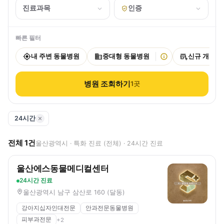
진료과목
인증
빠른 필터
내 주변 동물병원
중대형 동물병원
신규 개원
병원 조회하기
1
곳
24시간
전체
1
건
울산광역시 · 특화 진료 (전체) · 24시간 진료
울산에스동물메디컬센터
24시간 진료
울산광역시 남구 삼산로 160 (달동)
강아지십자인대전문
안과전문동물병원
피부과전문
+
2