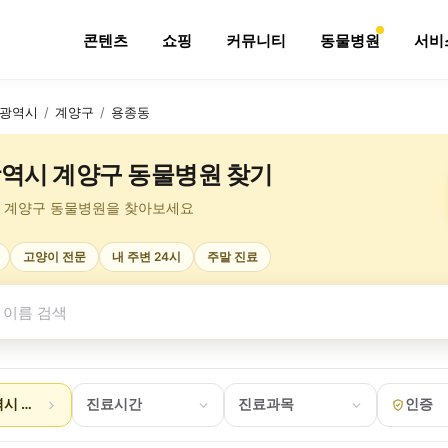
콘텐츠
쇼핑
커뮤니티
동물병원
서비
광역시
/
계양구
/
용종동
역시 계양구 동물병원 찾기
 계양구 동물병원을 찾아보세요
고양이 전문
내 주변 24시
주말 진료
시 계양구 용종동
진료시간
진료과목
인증