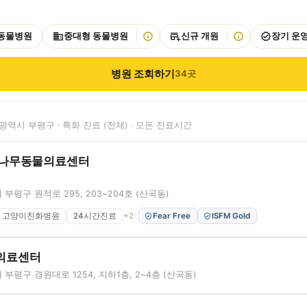
 동물병원
중대형 동물병원
신규 개원
장기 운
병원 조회하기
34
곳
광역시 부평구 · 특화 진료 (전체) · 모든 진료시간
곡나무동물의료센터
부평구 원적로 295, 203~204호 (산곡동)
고양이친화병원
24시간진료
+
2
Fear Free
ISFM Gold
의료센터
부평구 경원대로 1254, 지하1층, 2~4층 (산곡동)