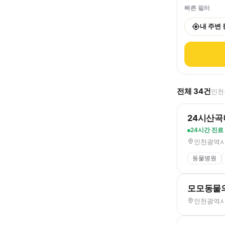
빠른 필터
내 주변
전체
34
건
인천
24시산
24시간 진료
인천광역시 
동물병원
모모동물
인천광역시 