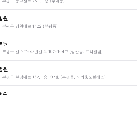
부평구 동수천로 76-1, 1층 (부개동)
병원
부평구 경원대로 1422 (부평동)
병원
부평구 길주로647번길 4, 102~104호 (삼산동, 프리엘림)
병원
부평구 부평대로 132, 1층 102호 (부평동, 헤리움노블레스)
병원
부평구 원적로 407 (산곡동)
임동물병원
부평구 경원대로 1442, 호진빌딩 1, 2층 (부평동)