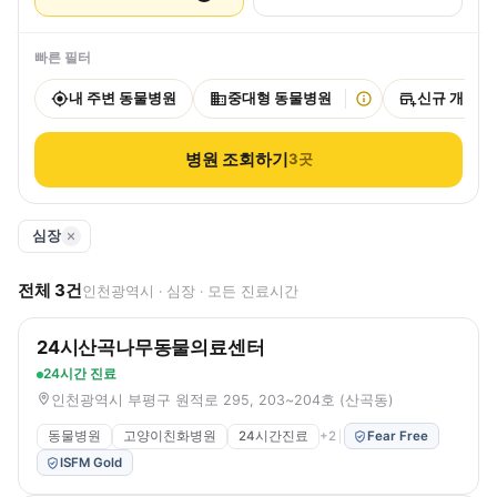
빠른 필터
내 주변 동물병원
중대형 동물병원
신규 개원
병원 조회하기
3
곳
심장
전체
3
건
인천광역시 · 심장 · 모든 진료시간
24시산곡나무동물의료센터
24시간 진료
인천광역시 부평구 원적로 295, 203~204호 (산곡동)
동물병원
고양이친화병원
24시간진료
+
2
Fear Free
ISFM Gold