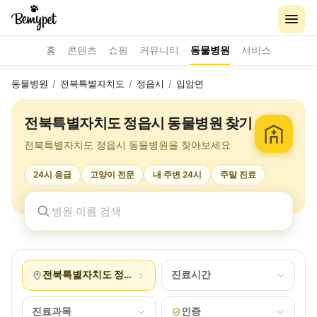
홈
콘텐츠
쇼핑
커뮤니티
동물병원
서비스
동물병원
/
전북특별자치도
/
정읍시
/
입암면
전북특별자치도 정읍시 동물병원 찾기
전북특별자치도 정읍시 동물병원을 찾아보세요
24시 응급
고양이 전문
내 주변 24시
주말 진료
전북특별자치도 정읍시 입암면
진료시간
진료과목
인증