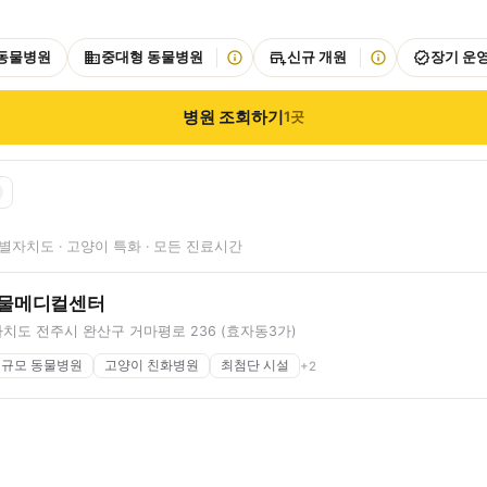
 동물병원
중대형 동물병원
신규 개원
장기 운
병원 조회하기
1
곳
자치도 · 고양이 특화 · 모든 진료시간
동물메디컬센터
치도 전주시 완산구 거마평로 236 (효자동3가)
 규모 동물병원
고양이 친화병원
최첨단 시설
+
2