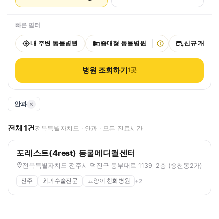
빠른 필터
내 주변 동물병원
중대형 동물병원
신규 개원
병원 조회하기
1
곳
안과
전체
1
건
전북특별자치도 · 안과 · 모든 진료시간
포레스트(4rest) 동물메디컬센터
전북특별자치도 전주시 덕진구 동부대로 1139, 2층 (송천동2가)
전주
외과수술전문
고양이 친화병원
+
2