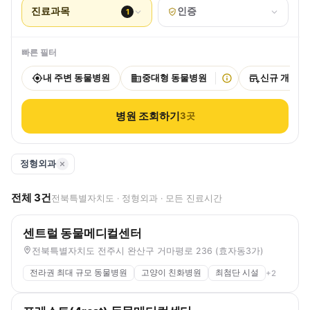
진료과목
인증
1
빠른 필터
내 주변 동물병원
중대형 동물병원
신규 개원
병원 조회하기
3
곳
정형외과
전체
3
건
전북특별자치도 · 정형외과 · 모든 진료시간
센트럴 동물메디컬센터
전북특별자치도 전주시 완산구 거마평로 236 (효자동3가)
전라권 최대 규모 동물병원
고양이 친화병원
최첨단 시설
+
2