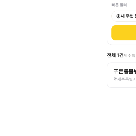
빠른 필터
내 주변
전체
1
건
제주특별
푸른동물
제주특별자