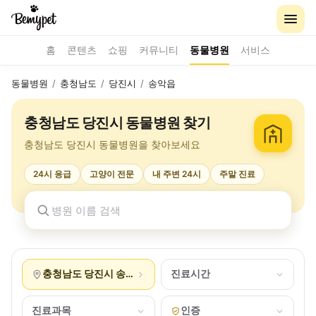
홈
콘텐츠
쇼핑
커뮤니티
동물병원
서비스
동물병원
/
충청남도
/
당진시
/
송악읍
충청남도 당진시 동물병원 찾기
충청남도 당진시 동물병원을 찾아보세요
24시 응급
고양이 전문
내 주변 24시
주말 진료
충청남도 당진시 송악읍
진료시간
진료과목
인증