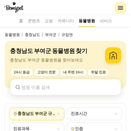
홈
콘텐츠
쇼핑
커뮤니티
동물병원
서비스
동물병원
/
충청남도
/
부여군
/
규암면
충청남도 부여군 동물병원 찾기
충청남도 부여군 동물병원을 찾아보세요
24시 응급
고양이 전문
내 주변 24시
주말 진료
충청남도 부여군 규암면
진료시간
진료과목
인증