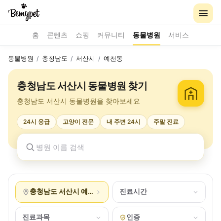
홈
콘텐츠
쇼핑
커뮤니티
동물병원
서비스
동물병원
/
충청남도
/
서산시
/
예천동
충청남도 서산시 동물병원 찾기
충청남도 서산시 동물병원을 찾아보세요
24시 응급
고양이 전문
내 주변 24시
주말 진료
충청남도 서산시 예천동
진료시간
진료과목
인증