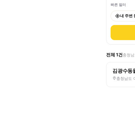
빠른 필터
내 주변
전체
1
건
충청남도
김광수동
충청남도 아