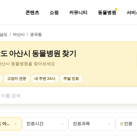
콘텐츠
쇼핑
커뮤니티
동물병원
서비
남도
/
아산시
/
권곡동
도 아산시 동물병원 찾기
아산시 동물병원을 찾아보세요
고양이 전문
내 주변 24시
주말 진료
 아산시 권곡동
진료시간
진료과목
인증