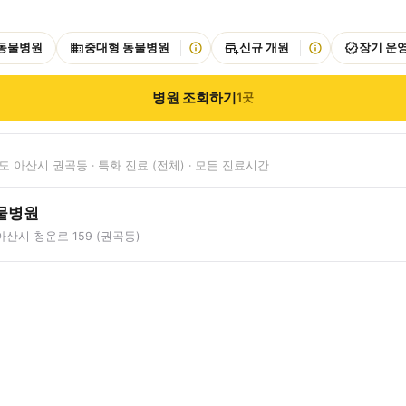
 동물병원
중대형 동물병원
신규 개원
장기 운
병원 조회하기
1
곳
 아산시 권곡동 · 특화 진료 (전체) · 모든 진료시간
물병원
산시 청운로 159 (권곡동)