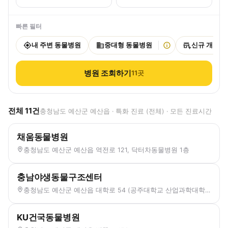
빠른 필터
내 주변 동물병원
중대형 동물병원
신규 개원
병원 조회하기
11
곳
전체
11
건
충청남도 예산군 예산읍 · 특화 진료 (전체) · 모든 진료시간
채움동물병원
충청남도 예산군 예산읍 역전로 121, 닥터차동물병원 1층
충남야생동물구조센터
충청남도 예산군 예산읍 대학로 54 (공주대학교 산업과학대학 내)
KU건국동물병원