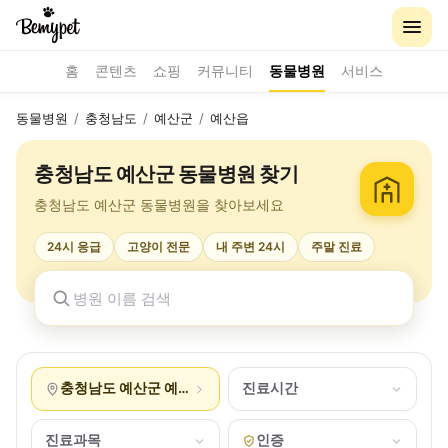
홈
콘텐츠
쇼핑
커뮤니티
동물병원
서비스
동물병원
/
충청남도
/
예산군
/
예산읍
충청남도 예산군 동물병원 찾기
충청남도 예산군 동물병원을 찾아보세요
24시 응급
고양이 전문
내 주변 24시
주말 진료
충청남도 예산군 예산읍
진료시간
진료과목
인증