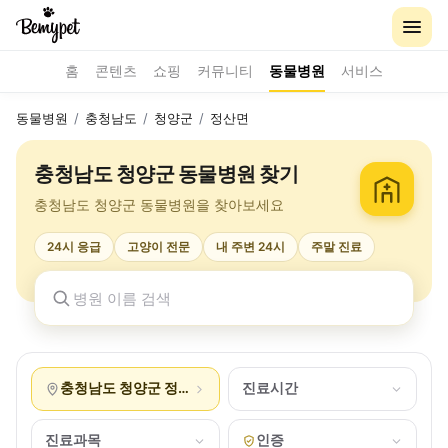
홈
콘텐츠
쇼핑
커뮤니티
동물병원
서비스
동물병원
/
충청남도
/
청양군
/
정산면
충청남도 청양군 동물병원 찾기
충청남도 청양군 동물병원을 찾아보세요
24시 응급
고양이 전문
내 주변 24시
주말 진료
충청남도 청양군 정산면
진료시간
진료과목
인증