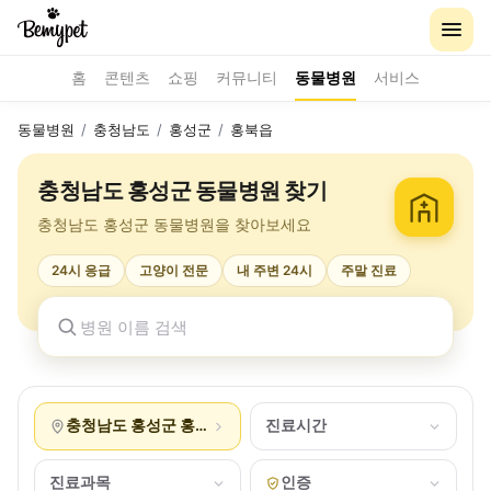
홈
콘텐츠
쇼핑
커뮤니티
동물병원
서비스
동물병원
/
충청남도
/
홍성군
/
홍북읍
충청남도 홍성군 동물병원 찾기
충청남도 홍성군 동물병원을 찾아보세요
24시 응급
고양이 전문
내 주변 24시
주말 진료
충청남도 홍성군 홍북읍
진료시간
진료과목
인증