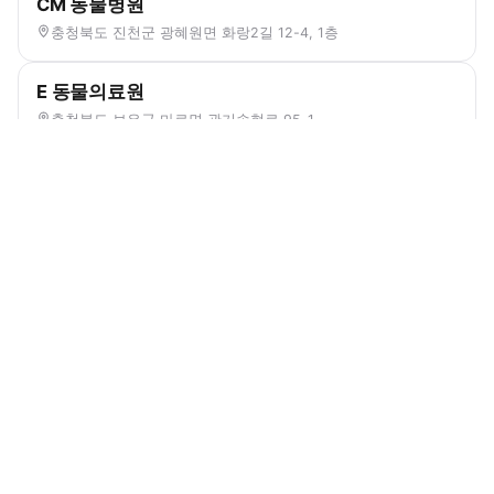
CM 동물병원
충청북도 진천군 광혜원면 화랑2길 12-4, 1층
E 동물의료원
충청북도 보은군 마로면 관기송현로 95-1
강서하이동물병원
충청북도 청주시 흥덕구 서현북로 28, 1층 (가경동)
ISFM Gold
고려동물병원
충청북도 옥천군 옥천읍 문장로 81-8
괴산증평축협동물병원
충청북도 괴산군 괴산읍 읍내로2길 39 (괴산증평축협)
그린벨동물의료센터