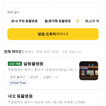
빠른 필터
내 주변 동물병원
중대형 동물병원
신규 개원
병원 조회하기
183
곳
전체
183
건
충청북도 · 특화 진료 (전체) · 모든 진료시간
달동물병원
신규 개원
충청북도 청주시 흥덕구 1순환로570번길 128, 1층 (봉명동)
청주 흥덕구
강아지
고양이
+
2
Fear Free
네오 동물병원
충청북도 충주시 예성로 226, A동 2층 좌측호 (교현동)