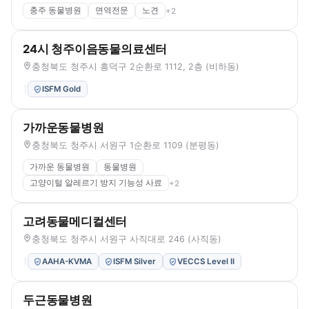
충주 동물병원
면역전문
노견
+
2
24시 청주이음동물의료센터
충청북도 청주시 흥덕구 2순환로 1112, 2층 (비하동)
ISFM Gold
가까운동물병원
충청북도 청주시 서원구 1순환로 1109 (분평동)
가까운 동물병원
동물병원
고양이털 알레르기 방지 기능성 사료
+
2
고려동물메디컬센터
충청북도 청주시 서원구 사직대로 246 (사직동)
AAHA-KVMA
ISFM Silver
VECCS Level II
두근동물병원