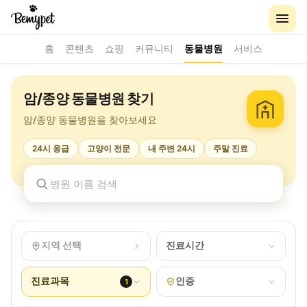
홈
콘텐츠
쇼핑
커뮤니티
동물병원
서비스
암/종양 동물병원 찾기
암/종양 동물병원을 찾아보세요
24시 응급
고양이 전문
내 주변 24시
주말 진료
지역 선택
진료시간
진료과목
인증
1