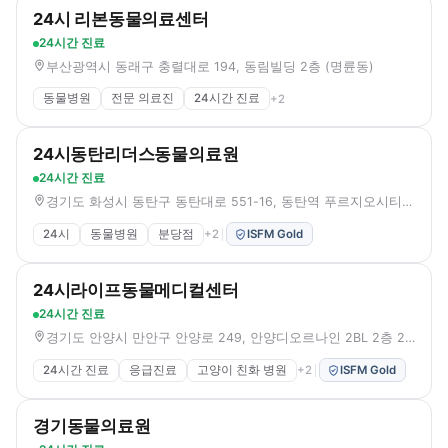
24시 리본동물의료센터
24시간 진료
부산광역시 동래구 충렬대로 194, 동림빌딩 2층 (명륜동)
동물병원
전문 의료진
24시간 진료
+
2
24시동탄리더스동물의료원
24시간 진료
경기도 화성시 동탄구 동탄대로 551-16, 동탄역 푸르지오시티 B동 213-220호 (오산동)
24시
동물병원
분당점
+
2
ISFM Gold
24시라이프동물메디컬센터
24시간 진료
경기도 안양시 만안구 안양로 249, 안양디오르나인 2BL 2층 203~205호 (안양동)
24시간 진료
응급진료
고양이 친화 병원
+
2
ISFM Gold
경기동물의료원