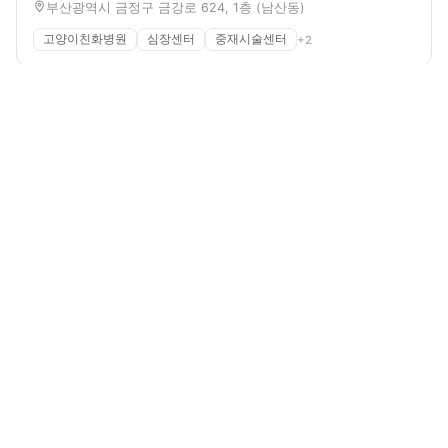
부산광역시 금정구 금강로 624, 1층 (남산동)
고양이친화병원
심장센터
중재시술센터
+
2
서울동물메디컬센터
24시간 진료
경기도 광주시 신현로 89, 1, 2층 (신현동)
응급
고난도 수술
정밀 진단
+
2
웨스턴 동물의료센터
24시간 진료
서울특별시 마포구 신촌로 110, 웨스턴5빌딩 (노고산동)
동물병원
수의사
의료진
+
2
포인트동물의료센터
24시간 진료
인천광역시 미추홀구 낙섬중로 78 (용현동)
응급진료
24시
골관절센터
+
2
ISFM Gold