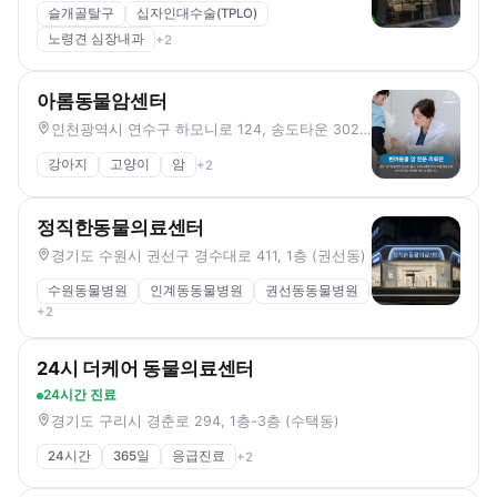
슬개골탈구
십자인대수술(TPLO)
노령견 심장내과
+
2
아롬동물암센터
인천광역시 연수구 하모니로 124, 송도타운 302호 (송도동)
강아지
고양이
암
+
2
정직한동물의료센터
경기도 수원시 권선구 경수대로 411, 1층 (권선동)
수원동물병원
인계동동물병원
권선동동물병원
+
2
24시 더케어 동물의료센터
24시간 진료
경기도 구리시 경춘로 294, 1층-3층 (수택동)
24시간
365일
응급진료
+
2