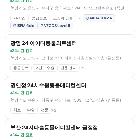
24시간 진료
경기도 용인시 수지구 용구대로 2748, SK엔크린주유소 (죽전동)
24시간
응급진료
고양이 병원
+
2
AAHA-KVMA
ISFM Gold
VECCS Level II
광명 24 아이디동물의료센터
24시간 진료
경기도 광명시 오리로 870, 서희스타힐스빌딩 2층 (철산동)
응급진료
고난도 수술
전문 센터
+
2
권앤정 24시수원동물메디컬센터
24시간 진료
경기도 수원시 영통구 덕영대로 1509, 1,2(일부)층 (영통동)
치료
수술
전문
+
2
부산 24시다솜동물메디컬센터 금정점
24시간 진료