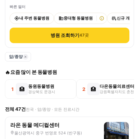
빠른 필터
내 주변 동물병원
중대형 동물병원
신규 개원
병원 조회하기
47
곳
암/종양
요즘 많이 본 동물병원
🔥
동원동물병원
다온동물의료센터
🏥
🏥
1
2
경상북도 문경시
강원특별자치도 춘천시
전체
47
건
전국 · 암/종양 · 모든 진료시간
라온 동물 메디컬센터
울산광역시 중구 번영로 524 (반구동)