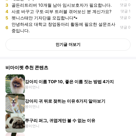
3
골든리트리버 10개월 남아 임시보호자가 필요합니다.
댓글 0
4
사료 바꾸고 구토·피부 트러블 겪어보신 분 계신가요?
댓글 1
5
펫니스태안 기자단을 모집합니다🐾
댓글 0
안녕하세요 대학교 창업동아리 활동에 필요한 설문조사
6
댓글 0
중입니다.
인기글 더보기
비마이펫 추천 콘텐츠
강아지 이름 TOP 10, 좋은 이름 짓는 방법 4가지
몽이언니
강아지 귀 뒤로 젖히는 이유 6가지 알아보기
몽이언니
쭈구리 퍼그, 귀엽게만 볼 수 없는 이유
몽이언니