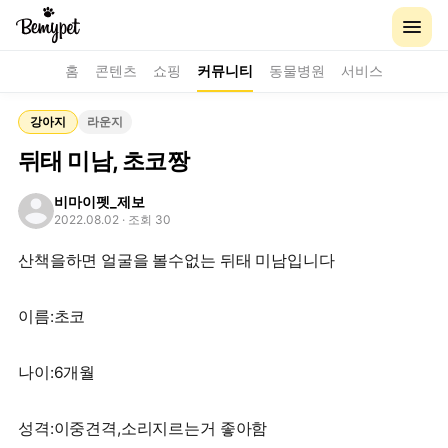
홈
콘텐츠
쇼핑
커뮤니티
동물병원
서비스
강아지
라운지
뒤태 미남, 초코짱
비마이펫_제보
2022.08.02
· 조회 30
산책을하면 얼굴을 볼수없는 뒤태 미남입니다
이름:초코
나이:6개월
성격:이중견격,소리지르는거 좋아함