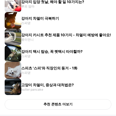
강아지 입양 첫날, 해야 할 일 10가지는?
루피 엄마
강아지 차멀미 극복하기
스피댇
강아지 카시트 추천 제품 10가지 - 차멀미 예방에 좋아요!
몽이언니
강아지 택시 탑승, 꼭 펫택시 타야할까?
스피댇
스피츠 '스피'와 직장인의 동거 - 1화
스피댇
고양이 차멀미, 증상과 대처법은?
butter pancake
추천 콘텐츠 더보기