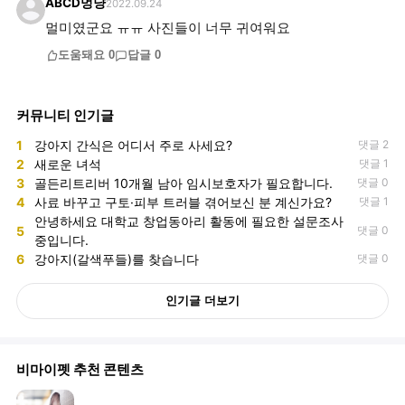
ABCD멍냥
2022.09.24
멀미였군요 ㅠㅠ 사진들이 너무 귀여워요
도움돼요
0
답글
0
커뮤니티 인기글
1
강아지 간식은 어디서 주로 사세요?
댓글 2
2
새로운 녀석
댓글 1
3
골든리트리버 10개월 남아 임시보호자가 필요합니다.
댓글 0
4
사료 바꾸고 구토·피부 트러블 겪어보신 분 계신가요?
댓글 1
안녕하세요 대학교 창업동아리 활동에 필요한 설문조사
5
댓글 0
중입니다.
6
강아지(갈색푸들)를 찾습니다
댓글 0
인기글 더보기
비마이펫 추천 콘텐츠