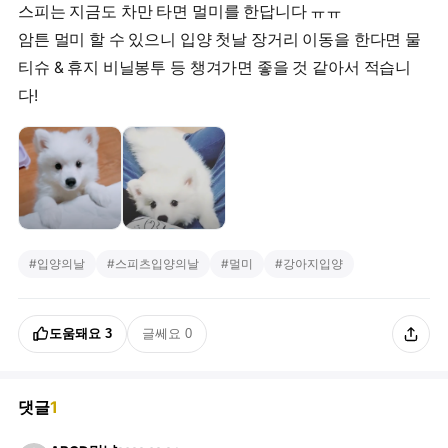
스피는 지금도 차만 타면 멀미를 한답니다 ㅠㅠ
암튼 멀미 할 수 있으니 입양 첫날 장거리 이동을 한다면 물
티슈 & 휴지 비닐봉투 등 챙겨가면 좋을 것 같아서 적습니
다!
#
입양의날
#
스피츠입양의날
#
멀미
#
강아지입양
도움돼요
3
글쎄요
0
댓글
1