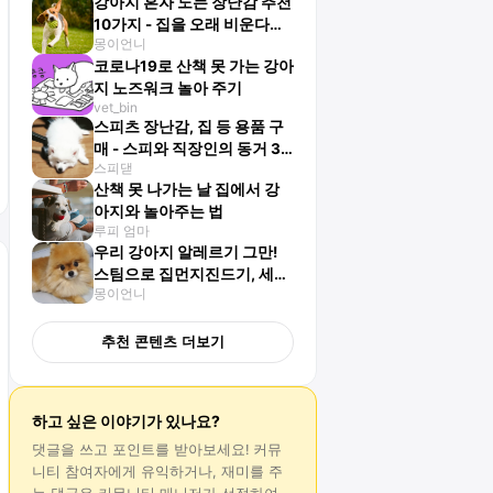
강아지 혼자 노는 장난감 추천
10가지 - 집을 오래 비운다면
몽이언니
추천해요
코로나19로 산책 못 가는 강아
지 노즈워크 놀아 주기
vet_bin
스피츠 장난감, 집 등 용품 구
매 - 스피와 직장인의 동거 3
스피댇
회
산책 못 나가는 날 집에서 강
아지와 놀아주는 법
루피 엄마
우리 강아지 알레르기 그만!
스팀으로 집먼지진드기, 세균
몽이언니
박멸하기
추천 콘텐츠 더보기
하고 싶은 이야기가 있나요?
댓글
을 쓰고 포인트를 받아보세요! 커뮤
니티 참여자에게 유익하거나, 재미를 주