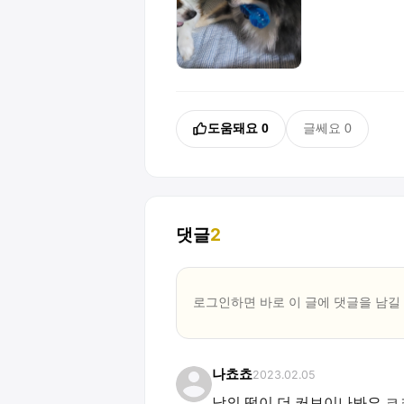
도움돼요
0
글쎄요
0
댓글
2
로그인하면 바로 이 글에
댓글
을 남길
나쵸쵸
2023.02.05
남의 떡이 더 커보이나봐요 ㅋ