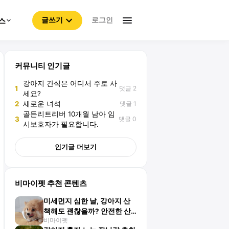
로그인
스
글쓰기
커뮤니티 인기글
강아지 간식은 어디서 주로 사
댓글 2
1
세요?
댓글 1
2
새로운 녀석
골든리트리버 10개월 남아 임
댓글 0
3
시보호자가 필요합니다.
인기글 더보기
비마이펫 추천 콘텐츠
미세먼지 심한 날, 강아지 산
책해도 괜찮을까? 안전한 산
비마이펫
책 방법 총정리!