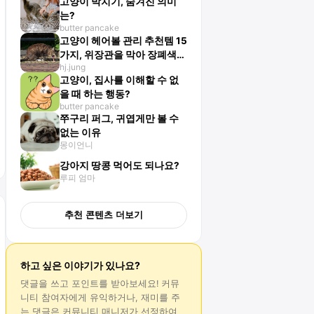
고양이 박치기, 숨겨진 의미
는?
butter pancake
고양이 헤어볼 관리 추천템 15
가지, 위장관을 막아 장폐색
hj.jung
올 수도 있어
고양이, 집사를 이해할 수 없
을 때 하는 행동?
butter pancake
쭈구리 퍼그, 귀엽게만 볼 수
없는 이유
몽이언니
강아지 땅콩 먹어도 되나요?
루피 엄마
추천 콘텐츠 더보기
하고 싶은 이야기가 있나요?
댓글
을 쓰고 포인트를 받아보세요! 커뮤
니티 참여자에게 유익하거나, 재미를 주
는
댓글
은 커뮤니티 매니저가 선정하여