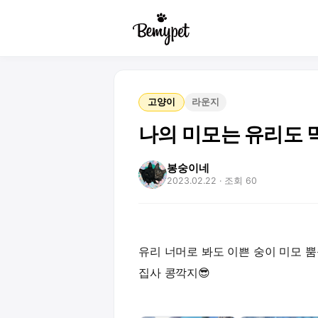
고양이
라운지
나의 미모는 유리도 
봉숭이네
2023.02.22
· 조회 60
유리 너머로 봐도 이쁜 숭이 미모 
집사 콩깍지😎