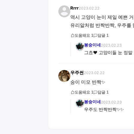
Rrrr
2023.02.22
역시 고양이 눈이 제일 예쁜 
유리알처럼 반짝반짝, 우주를 담은
도움돼요
1
답글
1
봉숭이네
2023.02.23
그쵸❤️ 고양이들 눈 정
우주썬
2023.02.22
숭이 미모 반짝✨
도움돼요
1
답글
1
봉숭이네
2023.02.23
우주도 반짝반짝✨✨