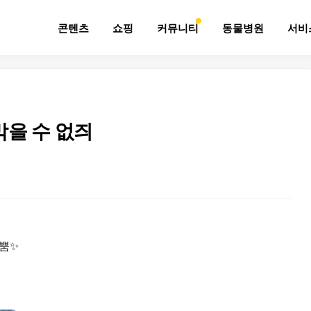
콘텐츠
쇼핑
커뮤니티
동물병원
서비
막을 수 없즤
뿜뿜✨