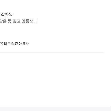
거 같아요
 듯 깊고 영롱쓰...!
말 유리구슬같아요✨