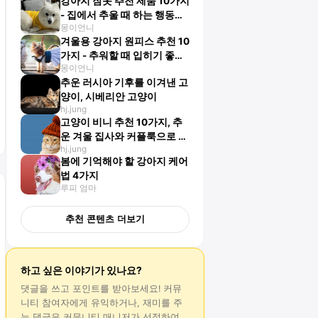
강아지 잠옷 추천 제품 10가지
- 집에서 추울 때 하는 행동
몽이언니
은?
겨울용 강아지 원피스 추천 10
가지 - 추워할 때 입히기 좋아
몽이언니
요
추운 러시아 기후를 이겨낸 고
양이, 시베리안 고양이
hj.jung
고양이 비니 추천 10가지, 추
운 겨울 집사와 커플룩으로 완
hj.jung
성!
봄에 기억해야 할 강아지 케어
법 4가지
루피 엄마
추천 콘텐츠 더보기
하고 싶은 이야기가 있나요?
댓글
을 쓰고 포인트를 받아보세요! 커뮤
니티 참여자에게 유익하거나, 재미를 주
는
댓글
은 커뮤니티 매니저가 선정하여