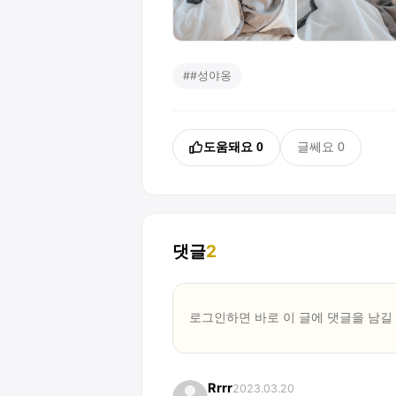
#
#성야옹
도움돼요
0
글쎄요
0
댓글
2
로그인하면 바로 이 글에
댓글
을 남길
Rrrr
2023.03.20