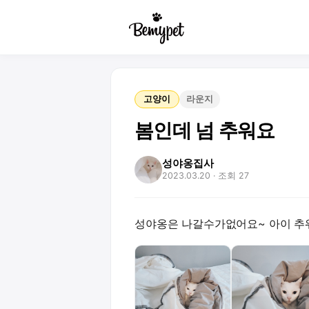
고양이
라운지
봄인데 넘 추워요
성야옹집사
2023.03.20
· 조회 27
성야옹은 나갈수가없어요~ 아이 추