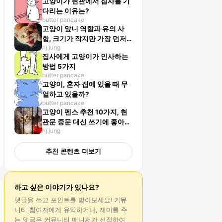
고양이가 현관에서 집사를 기
다리는 이유는?
butter pancake
고양이 앞니 역할과 유의 사
항, 크기가 작지만 가장 먼저
hj.jung
나요!
집사에게 고양이가 인사하는
방법 5가지
butter pancake
고양이, 혼자 집에 있을 때 무
얼하고 있을까?
butter pancake
고양이 펜스 추천 10가지, 현
관문 중문 대신 쓰기에 좋아
hj.jung
요!
추천 콘텐츠 더보기
하고 싶은 이야기가 있나요?
댓글
을 쓰고 포인트를 받아보세요! 커뮤
니티 참여자에게 유익하거나, 재미를 주
는
댓글
은 커뮤니티 매니저가 선정하여