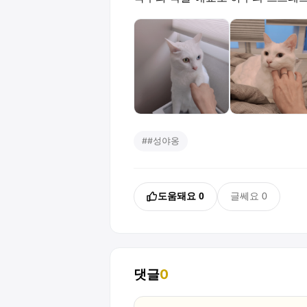
#
#성야옹
도움돼요
0
글쎄요
0
댓글
0