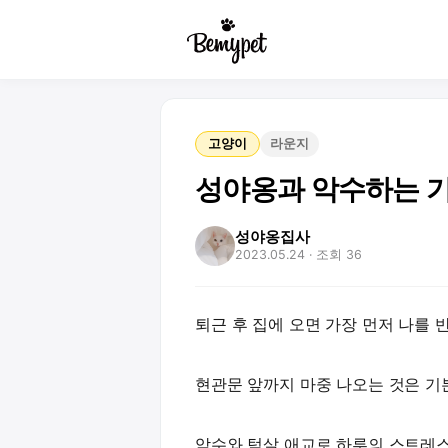
고양이
라운지
성야옹과 악수하는 
성야옹집사
2023.05.24
· 조회 36
퇴근 후 집에 오면 가장 먼저 나를 
현관문 앞까지 마중 나오는 것은 기본
악수와 턱살 애교로 하루의 스트레