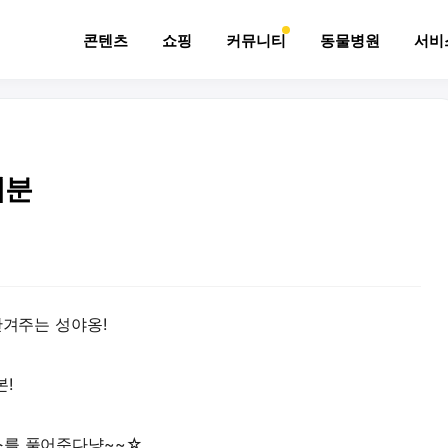
콘텐츠
쇼핑
커뮤니티
동물병원
서비
기분
반겨주는 성야옹!
!
스를 풀어준다냥~~☆