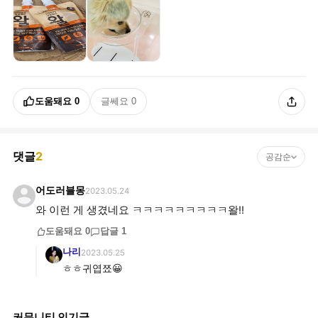
도움돼요
0
글쎄요
0
댓글
2
공감순
어도러블몽
2023.05.24
와 이런 게 생겼네요 ㅋㅋㅋㅋㅋㅋㅋㅋㅋ왈!!
도움돼요
0
답글
1
나리
2023.05.25
ㅎㅎ귀엽쬬😀
커뮤니티 인기글