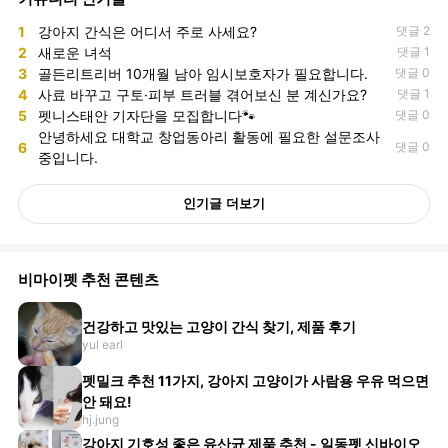
1
강아지 간식은 어디서 주로 사세요?
댓글 2
2
새로운 녀석
댓글 1
3
골든리트리버 10개월 남아 임시보호자가 필요합니다.
댓글 0
4
사료 바꾸고 구토·피부 트러블 겪어보신 분 계신가요?
댓글 1
5
펫니스태안 기자단을 모집합니다🐾
댓글 0
안녕하세요 대학교 창업동아리 활동에 필요한 설문조사
6
댓글 0
중입니다.
인기글 더보기
비마이펫 추천 콘텐츠
건강하고 맛있는 고양이 간식 찾기, 제품 후기
yul earl
펫밀크 추천 11가지, 강아지 고양이가 사람용 우유 먹으면
안 돼요!
hj.jung
강아지 기호성 좋은 유산균 제품 추천 - 일동펫 신바이오