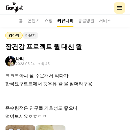
홈
콘텐츠
쇼핑
커뮤니티
동물병원
서비스
강아지
라운지
장건강 프로젝트 윌 대신 왈
나리
2023.05.24
· 조회 45
ㅋㅋㅋ아니 윌 주문해서 먹다가
한국요구르트에서 펫우유 왈 을 팔더라구용
음수량적은 친구들 기호성도 좋으니
먹여보세요ㅎㅎㅋㅋ