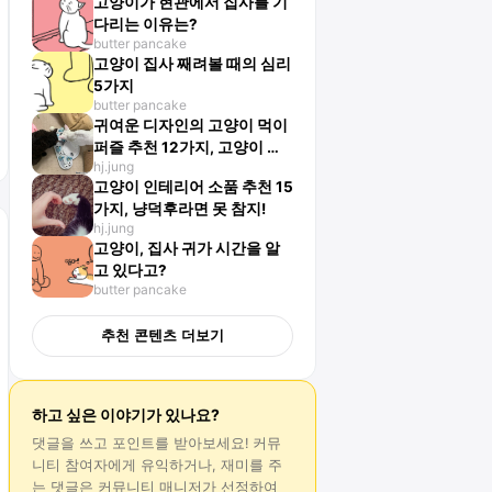
고양이가 현관에서 집사를 기
다리는 이유는?
butter pancake
고양이 집사 째려볼 때의 심리
5가지
butter pancake
귀여운 디자인의 고양이 먹이
퍼즐 추천 12가지, 고양이 스
hj.jung
트레스를 줄여줘요!
고양이 인테리어 소품 추천 15
가지, 냥덕후라면 못 참지!
hj.jung
고양이, 집사 귀가 시간을 알
고 있다고?
butter pancake
추천 콘텐츠 더보기
하고 싶은 이야기가 있나요?
댓글
을 쓰고 포인트를 받아보세요! 커뮤
니티 참여자에게 유익하거나, 재미를 주
는
댓글
은 커뮤니티 매니저가 선정하여