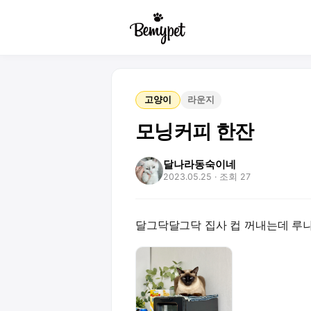
고양이
라운지
모닝커피 한잔
달나라동숙이네
2023.05.25
· 조회 27
달그닥달그닥 집사 컵 꺼내는데 루나