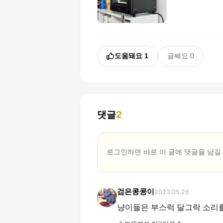
도움돼요
1
글쎄요
0
댓글
2
로그인하면 바로 이 글에
댓글
을 남길
검은콩콩이
2023.05.26
냥이들은 부스럭 달그락 소리