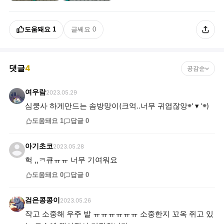
도움돼요
1
글쎄요
0
댓글
4
공감순
여우람
2023.05.29
심쿵사 하게만드는 솜방망이(크억..너무 귀엽잖앙⌯' ▾ '⌯)
도움돼요
1
답글
0
아기초코
2023.05.28
헉 ,,ㅋ큐ㅠㅠ 너무 기여워요
도움돼요
0
답글
0
검은콩콩이
2023.05.26
작고 소중해 우주 발 ㅠㅠㅠㅠㅠㅠ 소중한지 꼬옥 쥐고 있