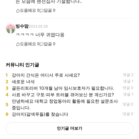
는 모습에 랜선집사 기절합니다..
도움돼요
0
답글
0
빙수맘
2023.05.26
ㅋㅋㅋㅋ 너무 귀엽다옹
도움돼요
0
답글
0
커뮤니티 인기글
1
강아지 간식은 어디서 주로 사세요?
댓글 2
2
새로운 녀석
댓글 1
3
골든리트리버 10개월 남아 임시보호자가 필요합니다.
댓글 0
4
사료 바꾸고 구토·피부 트러블 겪어보신 분 계신가요?
댓글 1
안녕하세요 대학교 창업동아리 활동에 필요한 설문조사
5
댓글 0
중입니다.
6
강아지(갈색푸들)를 찾습니다
댓글 0
인기글 더보기