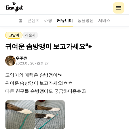
홈
콘텐츠
쇼핑
커뮤니티
동물병원
서비스
고양이
라운지
귀여운 솜방맹이 보고가세요🐾
우주썬
2023.05.26
· 조회 27
고양이의 매력은 솜방맹이🐾
귀여운 솜방맹이 보고가세요!ㅎㅎ
다른 친구들 솜방맹이도 궁금하다옹🫶🏻