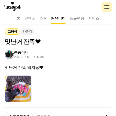
홈
콘텐츠
쇼핑
커뮤니티
동물병원
서비스
고양이
라운지
맛난거 잔뜩❤️
봉숭이네
2023.06.01
· 조회 36
맛난거 잔뜩 먹자냥❤️