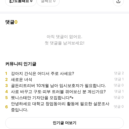
도움돼요
0
글쎄요
0
댓글
0
아직
댓글
이 없어요.
첫 댓글을 남겨보세요!
커뮤니티 인기글
1
강아지 간식은 어디서 주로 사세요?
댓글 2
2
새로운 녀석
댓글 1
3
골든리트리버 10개월 남아 임시보호자가 필요합니다.
댓글 0
4
사료 바꾸고 구토·피부 트러블 겪어보신 분 계신가요?
댓글 1
5
펫니스태안 기자단을 모집합니다🐾
댓글 0
안녕하세요 대학교 창업동아리 활동에 필요한 설문조사
6
댓글 0
중입니다.
인기글 더보기